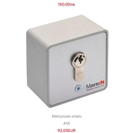
150,00лв.
Импулсен ключ
414
92,03EUR