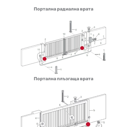
Портална радиална врата
Портална плъзгаща врата