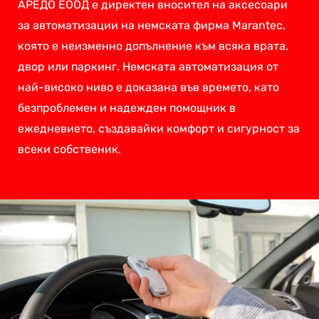
АРЕДО ЕООД е директен вносител на аксесоари
за автоматизации на немската фирма Marantec,
която е неизменно допълнение към всяка врата,
двор или паркинг. Немската автоматизация от
най-високо ниво е доказана във времето, като
безпроблемен и надежден помощник в
ежедневието, създавайки комфорт и сигурност за
всеки собственик.