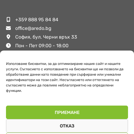
+359 888 95 84 84
office@aredo.bg
София, бул. Черни връх 33
Пон - Пет 09:00 - 18:00
Използваме бисквитки, за да оптимизираме нашия сайт и нашите
Полезни връзки
услуги. Съгласието с използването на бисквитки ще ни позволи да
обработваме данни като поведение при сърфиране или уникални
идентификатори на този сайт. Несъгласието или оттеглянето на
съгласието може да повлияе неблагоприятно на определени
За Аредо
функции.
Поверителност
Обекти
ПРИЕМАНЕ
ОТКАЗ