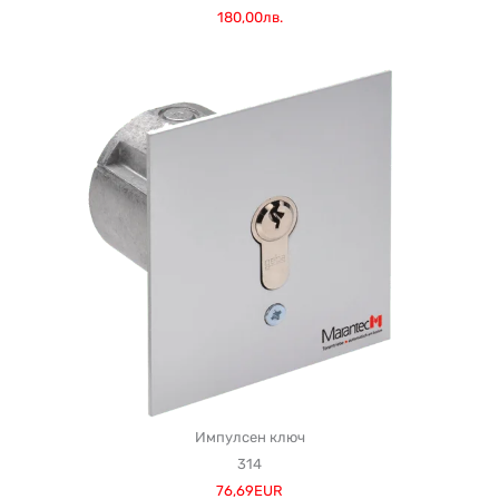
180,00лв.
Импулсен ключ
314
76,69EUR