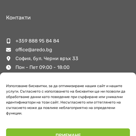
Контакти
+359 888 95 84 84
office@aredo.bg
София, бул. Черни връх 33
Пон - Пет 09:00 - 18:00
Използваме бисквитки, за да оптимизираме нашия сайт и нашите
Полезни връзки
услуги. Съгласието с използването на бисквитки ще ни позволи да
обработваме данни като поведение при сърфиране или уникални
идентификатори на този сайт. Несъгласието или оттеглянето на
съгласието може да повлияе неблагоприятно на определени
За Аредо
функции.
Поверителност
Обекти
ПРИЕМАНЕ