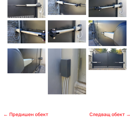
←
Предишен обект
Следващ обект
→