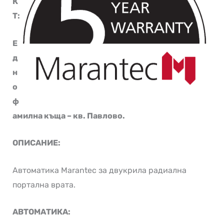
К
Т:
Е
д
н
о
ф
амилна къща – кв. Павлово.
ОПИСАНИЕ:
Автоматика Marantec за двукрила радиална
портална врата.
АВТОМАТИКА: