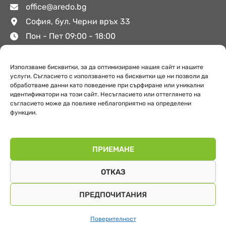
office@aredo.bg
София, бул. Черни връх 33
Пон - Пет 09:00 - 18:00
Използваме бисквитки, за да оптимизираме нашия сайт и нашите
Полезни връзки
услуги. Съгласието с използването на бисквитки ще ни позволи да
обработваме данни като поведение при сърфиране или уникални
идентификатори на този сайт. Несъгласието или оттеглянето на
съгласието може да повлияе неблагоприятно на определени
За Аредо
функции.
Поверителност
Обекти
ПРИЕМАНЕ
ОТКАЗ
ПРЕДПОЧИТАНИЯ
© 2026 Аредо. Всички права запазени.
developed & hosted by ivexto
Поверителност