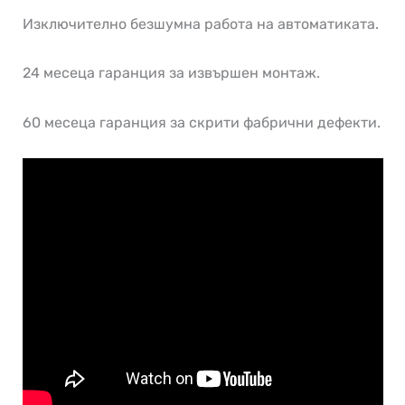
Изключително безшумна работа на автоматиката.
24 месеца гаранция за извършен монтаж.
60 месеца гаранция за скрити фабрични дефекти.