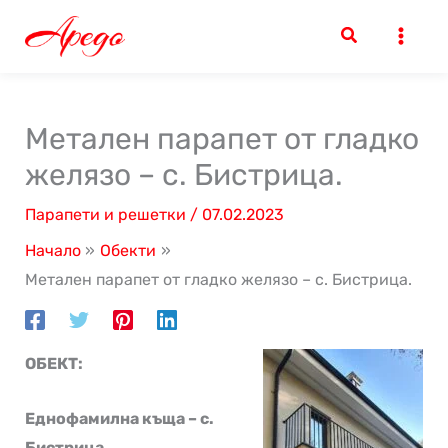
Skip
to
content
Метален парапет от гладко
желязо – с. Бистрица.
Парапети и решетки
/
07.02.2023
Начало
Обекти
Метален парапет от гладко желязо – с. Бистрица.
ОБЕКТ:
Еднофамилна къща – с.
Бистрица.