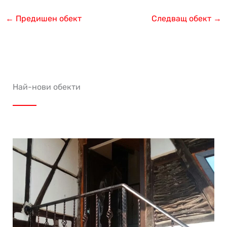
←
Предишен обект
Следващ обект
→
Най-нови обекти