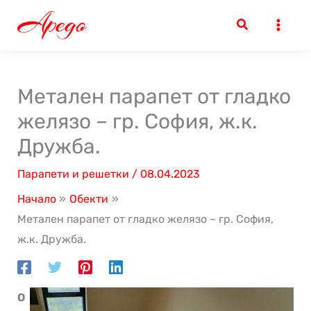
Skip
to
content
Метален парапет от гладко
желязо – гр. София, ж.к.
Дружба.
Парапети и решетки
/
08.04.2023
Начало
Обекти
Метален парапет от гладко желязо – гр. София,
ж.к. Дружба.
О