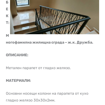
Б
Е
К
Т:
М
ногофамилна жилищна сграда – ж.к. Дружба.
ОПИСАНИЕ:
Метален парапет от гладко желязо.
МАТЕРИАЛИ:
Основни носещи колони на парапета от кухо
гладко желязо 30х30х2мм.