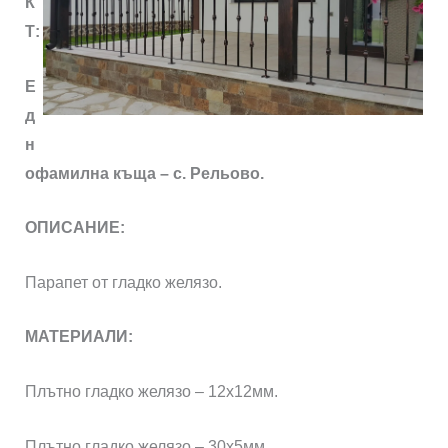
К
Т:
Е
д
н
офамилна къща – с. Рельово.
ОПИСАНИЕ:
Парапет от гладко желязо.
МАТЕРИАЛИ:
Плътно гладко желязо – 12х12мм.
Плътно гладко желязо – 30х5мм.