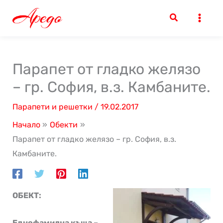
Skip
to
content
Парапет от гладко желязо
– гр. София, в.з. Камбаните.
Парапети и решетки
/
19.02.2017
Начало
Обекти
Парапет от гладко желязо – гр. София, в.з.
Камбаните.
ОБЕКТ:
Еднофамилна къща –