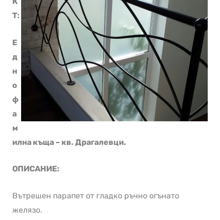
К
Т:
Е
д
н
о
ф
а
м
илна къща – кв. Драгалевци.
ОПИСАНИЕ:
Вътрешен парапет от гладко ръчно огънато
желязо.