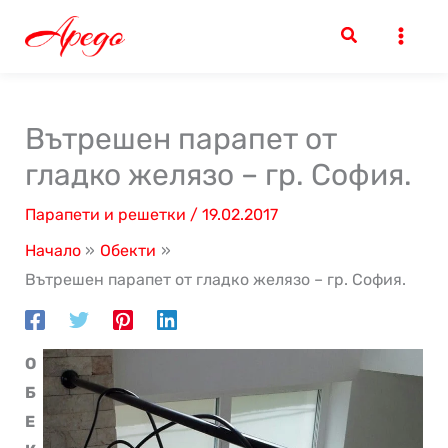
Skip
to
content
Вътрешен парапет от
гладко желязо – гр. София.
Парапети и решетки
/
19.02.2017
Начало
Обекти
Вътрешен парапет от гладко желязо – гр. София.
О
Б
Е