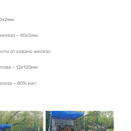
0х2мм.
желязо – 40х5мм.
нти от ковано желязо.
тове – 12х120мм.
елязо – 80% мат.