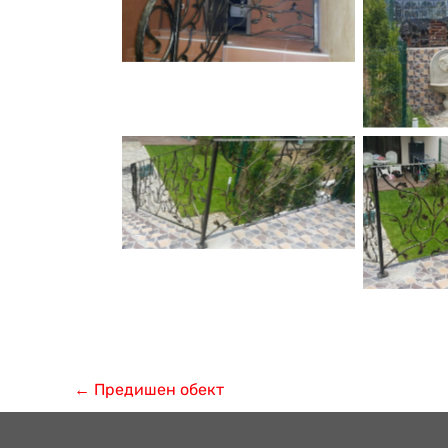
←
Предишен обект