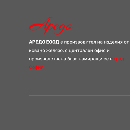
АРЕДО ЕООД
е производител на изделия от
ковано желязо, с централен офис и
производствена база намиращи се в
град
София.