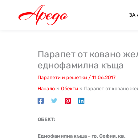
Skip
to
ЗА
content
Парапет от ковано жел
еднофамилна къща
Парапети и решетки
/
11.06.2017
Начало
Обекти
Парапет от ковано же
ОБЕКТ:
Еднофамилна къща – гр. София, кв.