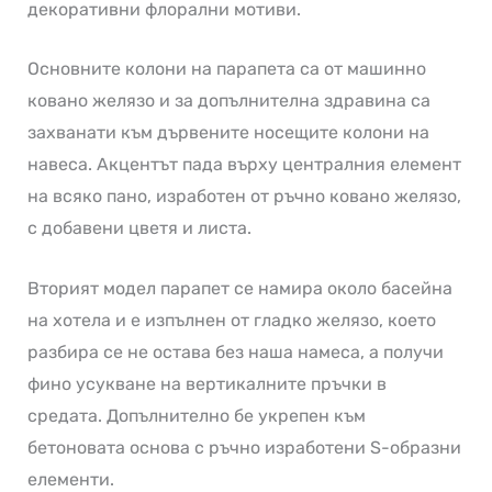
декоративни флорални мотиви.
Основните колони на парапета са от машинно
ковано желязо и за допълнителна здравина са
захванати към дървените носещите колони на
навеса. Акцентът пада върху централния елемент
на всяко пано, изработен от ръчно ковано желязо,
с добавени цветя и листа.
Вторият модел парапет се намира около басейна
на хотела и е изпълнен от гладко желязо, което
разбира се не остава без наша намеса, а получи
фино усукване на вертикалните пръчки в
средата. Допълнително бе укрепен към
бетоновата основа с ръчно изработени S-образни
елементи.