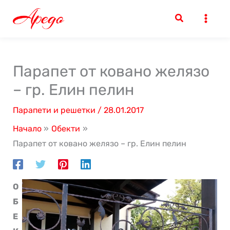
Skip
to
content
Парапет от ковано желязо
– гр. Елин пелин
Парапети и решетки
/
28.01.2017
Начало
Обекти
Парапет от ковано желязо – гр. Елин пелин
О
Б
Е