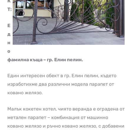
К
Т:
Е
д
н
о
фамилна къща – гр. Елин пелин.
Един интересен обект в гр. Елин пелин, където
изработихме два различни модела парапет от
ковано желязо.
Малък кокетен хотел, чиято веранда е оградена от
метален парапет – комбинация от машинно
ковано желязо и ръчно ковано желязо, с добавени