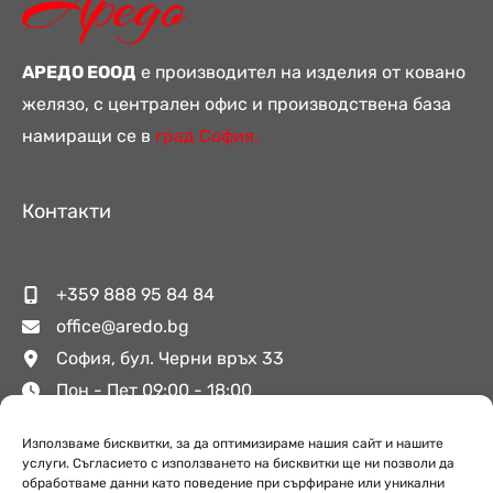
АРЕДО ЕООД
е производител на изделия от ковано
желязо, с централен офис и производствена база
намиращи се в
град София.
Контакти
+359 888 95 84 84
office@aredo.bg
София, бул. Черни връх 33
Пон - Пет 09:00 - 18:00
Използваме бисквитки, за да оптимизираме нашия сайт и нашите
услуги. Съгласието с използването на бисквитки ще ни позволи да
Полезни връзки
обработваме данни като поведение при сърфиране или уникални