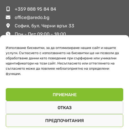
+359 888 95 84 84
office@aredo.bg
София, бул. Черни връх 33
Пон - Пет 09:00 - 18:00
Използваме бисквитки, за да оптимизираме нашия сайт и нашите
услуги. Съгласието с използването на бисквитки ще ни позволи да
Полезни връзки
обработваме данни като поведение при сърфиране или уникални
идентификатори на този сайт. Несъгласието или оттеглянето на
съгласието може да повлияе неблагоприятно на определени
функции.
За Аредо
Поверителност
Обекти
ПРИЕМАНЕ
ОТКАЗ
ПРЕДПОЧИТАНИЯ
© 2026 Аредо. Всички права запазени.