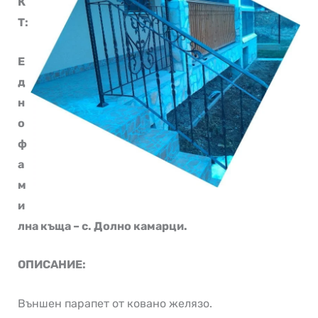
К
Т:
Е
д
н
о
ф
а
м
и
лна къща – с. Долно камарци.
ОПИСАНИЕ:
Външен парапет от ковано желязо.