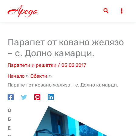
Skip
to
content
Парапет от ковано желязо
– с. Долно камарци.
Парапети и решетки
/
05.02.2017
Начало
Обекти
Парапет от ковано желязо – с. Долно камарци.
О
Б
Е