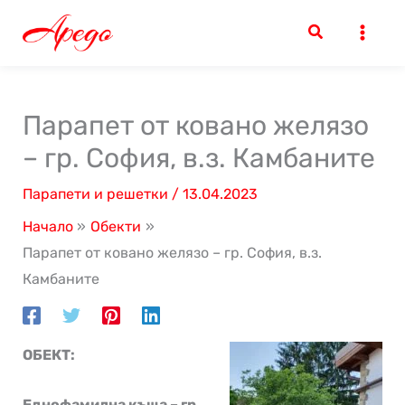
Skip
to
content
Парапет от ковано желязо
– гр. София, в.з. Камбаните
Парапети и решетки
/
13.04.2023
Начало
Обекти
Парапет от ковано желязо – гр. София, в.з.
Камбаните
ОБЕКТ:
Еднофамилна къща – гр.