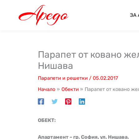
Skip
to
ЗА
content
Парапет от ковано желя
Нишава
Парапети и решетки
/
05.02.2017
Начало
Обекти
Парапет от ковано жел
ОБЕКТ:
Апартамент – гр. София, ул. Нишава.