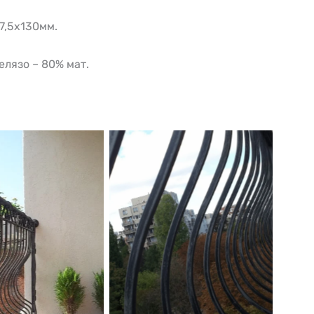
7,5х130мм.
елязо – 80% мат.