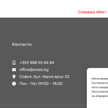
Следващ обект
Контакти
+359 888 95 84 84
office@aredo.bg
София, бул. Черни връх 33
Използваме
Съгласието
Пон - Пет 09:00 - 18:00
като повед
Несъгласие
на определ