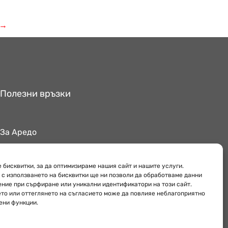
→
Полезни връзки
За Аредо
Поверителност
Обекти
 бисквитки, за да оптимизираме нашия сайт и нашите услуги.
 с използването на бисквитки ще ни позволи да обработваме данни
ение при сърфиране или уникални идентификатори на този сайт.
то или оттеглянето на съгласието може да повлияе неблагоприятно
ени функции.