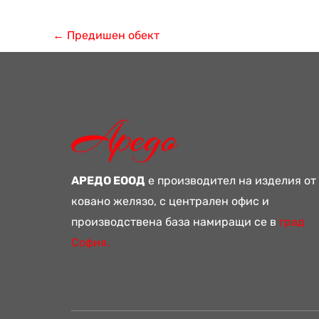
←
Предишен обект
АРЕДО ЕООД
е производител на изделия от
ковано желязо, с централен офис и
производствена база намиращи се в
град
София.