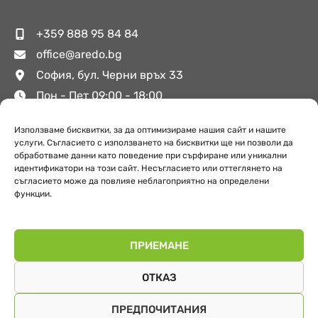
+359 888 95 84 84
office@aredo.bg
София, бул. Черни връх 33
Пон - Пет 09:00 - 18:00
Използваме бисквитки, за да оптимизираме нашия сайт и нашите
услуги. Съгласието с използването на бисквитки ще ни позволи да
Полезни връзки
обработваме данни като поведение при сърфиране или уникални
идентификатори на този сайт. Несъгласието или оттеглянето на
съгласието може да повлияе неблагоприятно на определени
функции.
За Аредо
Поверителност
Обекти
ПРИЕМАНЕ
ОТКАЗ
ПРЕДПОЧИТАНИЯ