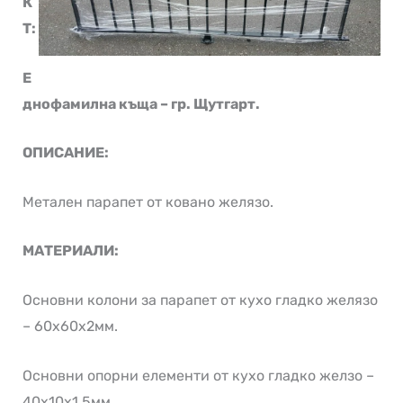
К
Т:
Е
днофамилна къща – гр. Щутгарт.
ОПИСАНИЕ:
Метален парапет от ковано желязо.
МАТЕРИАЛИ:
Основни колони за парапет от кухо гладко желязо
– 60х60х2мм.
Основни опорни елементи от кухо гладко желзо –
40х10х1,5мм.