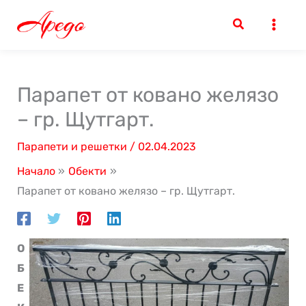
Skip
to
content
Парапет от ковано желязо
– гр. Щутгарт.
Парапети и решетки
/
02.04.2023
Начало
Обекти
Парапет от ковано желязо – гр. Щутгарт.
О
Б
Е