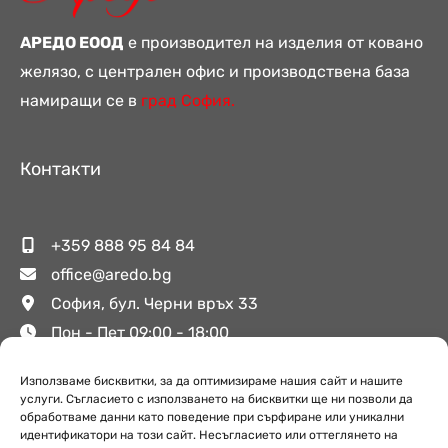
АРЕДО ЕООД
е производител на изделия от ковано
желязо, с централен офис и производствена база
намиращи се в
град София.
Контакти
+359 888 95 84 84
office@aredo.bg
София, бул. Черни връх 33
Пон - Пет 09:00 - 18:00
Използваме бисквитки, за да оптимизираме нашия сайт и нашите
Полезни връзки
услуги. Съгласието с използването на бисквитки ще ни позволи да
обработваме данни като поведение при сърфиране или уникални
идентификатори на този сайт. Несъгласието или оттеглянето на