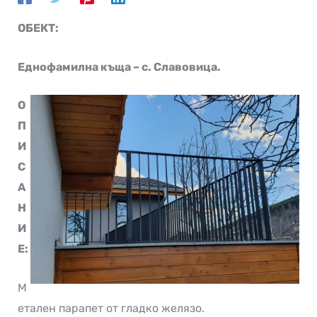
ОБЕКТ:
Еднофамилна къща – с. Славовица.
О
П
И
С
А
Н
И
Е:
М
етален парапет от гладко желязо.