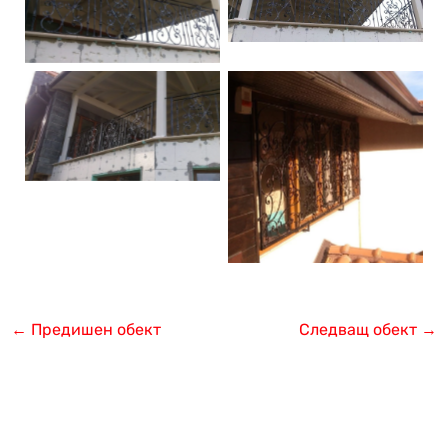
←
Предишен обект
Следващ обект
→