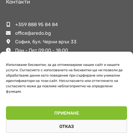
Контакти
+359 888 95 84 84
office@aredo.bg
София, бул. Черни връх 33
Пон - Пет 09:00 - 18:00
Използваме бисквитки, за да оптимизираме нашия сайт и нашите
Полезни връзки
услуги. Съгласието с използването на бисквитки ще ни позволи да
обработваме данни като поведение при сърфиране или уникални
идентификатори на този сайт. Несъгласието или оттеглянето на
съгласието може да повлияе неблагоприятно на определени
функции.
За Аредо
Поверителност
Обекти
ПРИЕМАНЕ
ОТКАЗ