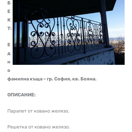
Б
Е
К
Т:
Е
д
н
о
фамилна къща – гр. София, кв. Бояна.
ОПИСАНИЕ:
Парапет от ковано желязо.
Решетка от ковано желязо.