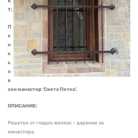
К
Т:
П
е
н
к
ь
о
в
ски манастир ‘Света Петка’.
ОПИСАНИЕ:
Решетки от гладко желязо – дарение за
манастира.