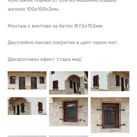
Монтажни планки от плътно машинно ковано
желязо 100х100х3мм.
Монтаж с винтове за бетон Ф7,5х152мм.
Двуслойно лаково покритие в цвят черен мат.
Декоративен ефект ‘стара мед’.