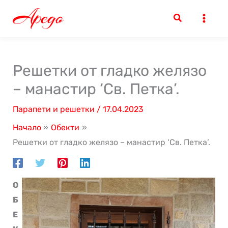
Skip
to
content
Решетки от гладко желязо
– манастир ‘Св. Петка’.
Парапети и решетки
/
17.04.2023
Начало
Обекти
Решетки от гладко желязо – манастир ‘Св. Петка’.
О
Б
Е