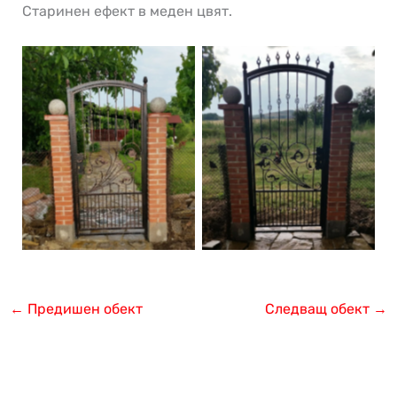
Старинен ефект в меден цвят.
←
Предишен обект
Следващ обект
→