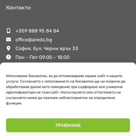
Контакти
+359 888 95 84 84
office@aredo.bg
София, бул. Черни връх 33
Пон - Пет 09:00 - 18:00
Използваме бисквитки, за да оптимизираме нашия сайт и нашите
Полезни връзки
услуги. Съгласието с използването на бисквитки ще ни позволи да
обработваме данни като поведение при сърфиране или уникални
идентификатори на този сайт. Несъгласието или оттеглянето на
съгласието може да повлияе неблагоприятно на определени
За Аредо
функции.
Поверителност
Обекти
ПРИЕМАНЕ