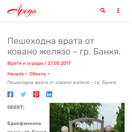
Skip
to
content
Пешеходна врата от
ковано желязо – гр. Банкя.
Врати и огради
/
27.05.2017
Начало
Обекти
Пешеходна врата от ковано желязо – гр. Банкя.
ОБЕКТ:
Еднофамилна
къща – гр. Банкя.