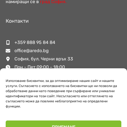
намиращи се в
град София.
Контакти
+359 888 95 84 84
office@aredo.bg
София, бул. Черни връх 33
Пон - Пет 09:00 - 18:00
Използваме бисквитки, за да оптимизираме нашия сайт и нашите
услуги. Съгласието с използването на бисквитки ще ни позволи да
Полезни връзки
обработваме данни като поведение при сърфиране или уникални
идентификатори на този сайт. Несъгласието или оттеглянето на
съгласието може да повлияе неблагоприятно на определени
функции.
За Аредо
Поверителност
Обекти
ПРИЕМАНЕ