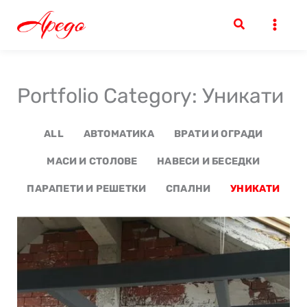
Skip
to
content
Portfolio Category: Уникати
ALL
АВТОМАТИКА
ВРАТИ И ОГРАДИ
МАСИ И СТОЛОВЕ
НАВЕСИ И БЕСЕДКИ
ПАРАПЕТИ И РЕШЕТКИ
СПАЛНИ
УНИКАТИ