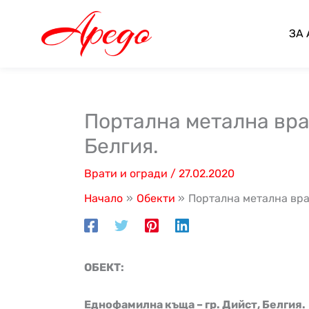
Skip
to
ЗА
content
Портална метална вра
Белгия.
Врати и огради
/
27.02.2020
Начало
Обекти
Портална метална врат
ОБЕКТ:
Еднофамилна къща – гр. Дийст, Белгия.