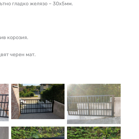
ътно гладко желязо – 30х5мм.
ив корозия.
вят черен мат.