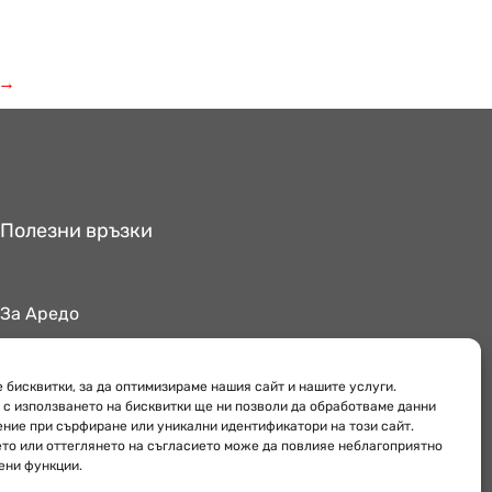
→
Полезни връзки
За Аредо
Поверителност
Обекти
 бисквитки, за да оптимизираме нашия сайт и нашите услуги.
 с използването на бисквитки ще ни позволи да обработваме данни
ение при сърфиране или уникални идентификатори на този сайт.
то или оттеглянето на съгласието може да повлияе неблагоприятно
ени функции.