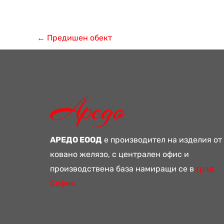
←
Предишен обект
АРЕДО ЕООД
е производител на изделия от
ковано желязо, с централен офис и
производствена база намиращи се в
град
София.