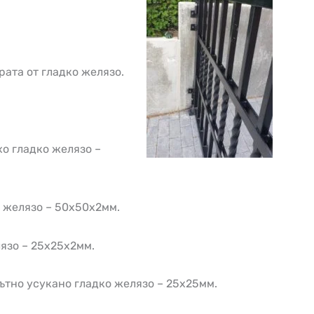
ата от гладко желязо.
хо гладко желязо –
о желязо – 50х50х2мм.
язо – 25х25х2мм.
ътно усукано гладко желязо – 25х25мм.