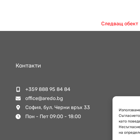
Следващ обект
Контакти
+359 888 95 84 84
office@aredo.bg
София, бул. Черни връх 33
Използваме
Съгласието
Пон - Пет 09:00 - 18:00
като повед
Несъгласие
на определ