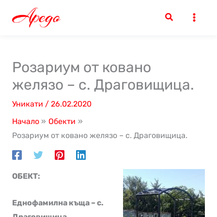
Skip
to
content
Розариум от ковано
желязо – с. Драговищица.
Уникати
/
26.02.2020
Начало
Обекти
Розариум от ковано желязо – с. Драговищица.
ОБЕКТ:
Еднофамилна къща – с.
Драговищица.