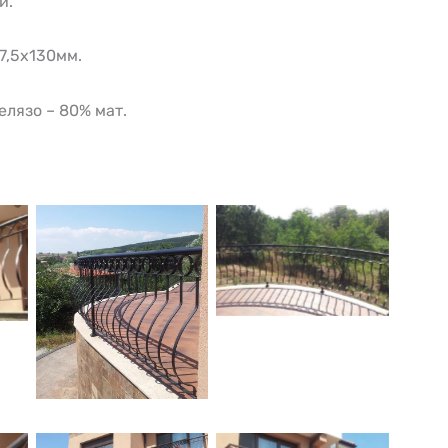
и.
7,5х130мм.
елязо – 80% мат.