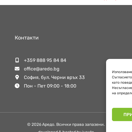
Контакти
+359 888 95 84 84
office@aredo.bg
Използваме
София, бул. Черни връх 33
Съгласието
като повед
Пон - Пет 09:00 - 18:00
Несъгласие
на определ
ПР
© 2026 Аредо. Всички права запазени.