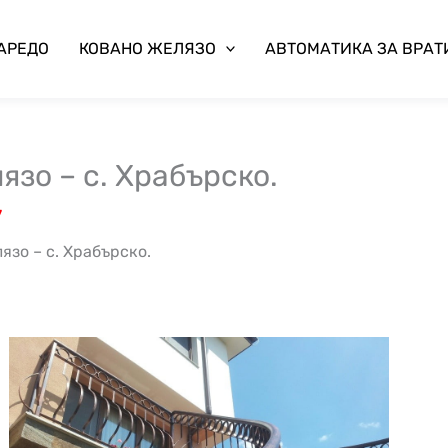
 АРЕДО
КОВАНО ЖЕЛЯЗО
АВТОМАТИКА ЗА ВРАТ
язо – с. Храбърско.
7
язо – с. Храбърско.