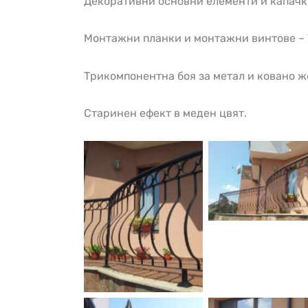
Декоративни основни елементи и капачк
Монтажни планки и монтажни винтове – 
Трикомпонентна боя за метал и ковано ж
Старинен ефект в меден цвят.