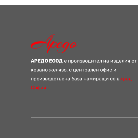
АРЕДО ЕООД
е производител на изделия от
ковано желязо, с централен офис и
производствена база намиращи се в
град
София.