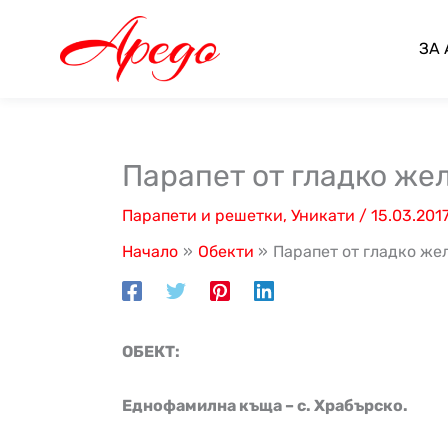
Skip
to
ЗА
content
Парапет от гладко жел
Парапети и решетки
,
Уникати
/
15.03.201
Начало
Обекти
Парапет от гладко жел
ОБЕКТ:
Еднофамилна къща – с. Храбърско.