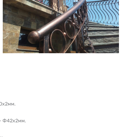
0х2мм.
 – Ф42х2мм.