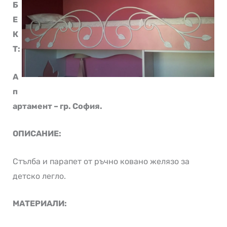
Б
Е
К
Т:
А
п
артамент – гр. София.
ОПИСАНИЕ:
Стълба и парапет от ръчно ковано желязо за
детско легло.
МАТЕРИАЛИ: