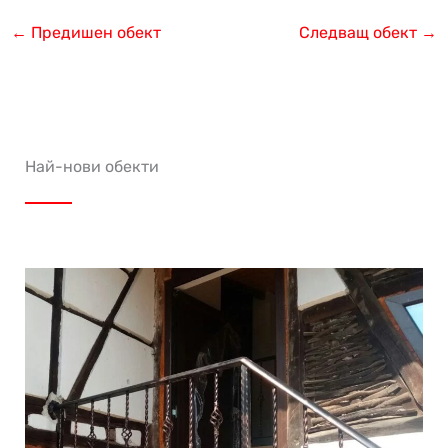
←
Предишен обект
Следващ обект
→
Най-нови обекти