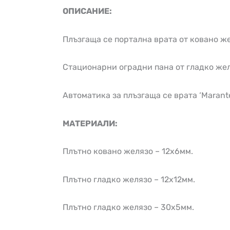
ОПИСАНИЕ:
Плъзгаща се портална врата от ковано ж
Стационарни оградни пана от гладко жел
Автоматика за плъзгаща се врата ‘Marante
МАТЕРИАЛИ:
Плътно ковано желязо – 12х6мм.
Плътно гладко желязо – 12х12мм.
Плътно гладко желязо – 30х5мм.