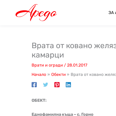
Skip
to
ЗА
content
Врата от ковано желяз
камарци
Врати и огради
/
28.01.2017
Начало
Обекти
Врата от ковано желяз
ОБЕКТ:
Еднофамилна къща – с. Горно