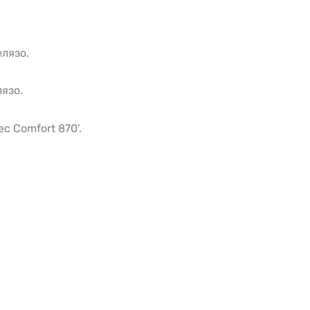
елязо.
язо.
c Comfort 870’.