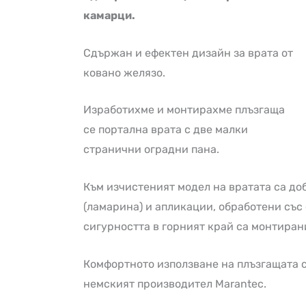
камарци.
Сдържан и ефектен дизайн за врата от
ковано желязо.
Изработихме и монтирахме плъзгаща
се портална врата с две малки
странични оградни пана.
Към изчистеният модел на вратата са до
(ламарина) и апликации, обработени със
сигурността в горният край са монтиран
Комфортното използване на плъзгащата с
немският производител Marantec.