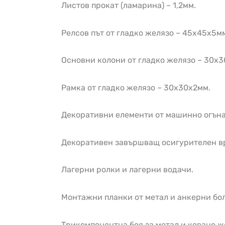
Листов прокат (ламарина) – 1,2мм.
Релсов път от гладко желязо – 45х45х5м
Основни колони от гладко желязо – 30х3
Рамка от гладко желязо – 30х30х2мм.
Декоративни елементи от машинно огъна
Декоративен завършващ осигурителен в
Лагерни ролки и лагерни водачи.
Монтажни планки от метал и анкерни бол
Трикомпонентна боя за метал и ковано ж