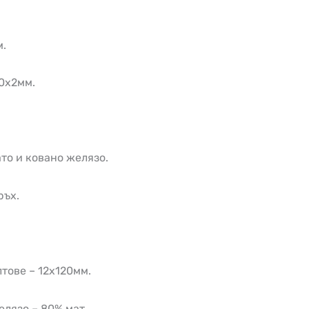
м.
0х2мм.
то и ковано желязо.
ръх.
тове – 12х120мм.
елязо – 80% мат.