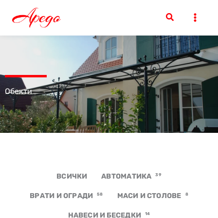
Skip
to
content
Обекти
ВСИЧКИ
АВТОМАТИКА
39
ВРАТИ И ОГРАДИ
58
МАСИ И СТОЛОВЕ
8
НАВЕСИ И БЕСЕДКИ
14